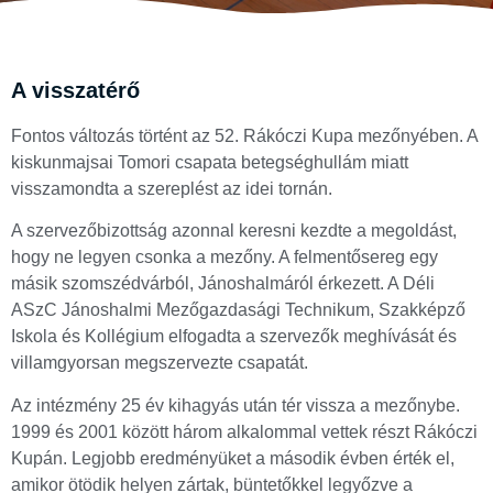
A visszatérő
Fontos változás történt az 52. Rákóczi Kupa mezőnyében. A
kiskunmajsai Tomori csapata betegséghullám miatt
visszamondta a szereplést az idei tornán.
A szervezőbizottság azonnal keresni kezdte a megoldást,
hogy ne legyen csonka a mezőny. A felmentősereg egy
másik szomszédvárból, Jánoshalmáról érkezett. A Déli
ASzC Jánoshalmi Mezőgazdasági Technikum, Szakképző
Iskola és Kollégium elfogadta a szervezők meghívását és
villamgyorsan megszervezte csapatát.
Az intézmény 25 év kihagyás után tér vissza a mezőnybe.
1999 és 2001 között három alkalommal vettek részt Rákóczi
Kupán. Legjobb eredményüket a második évben érték el,
amikor ötödik helyen zártak, büntetőkkel legyőzve a