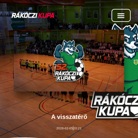
A visszatérő
2026-02-05
20:21