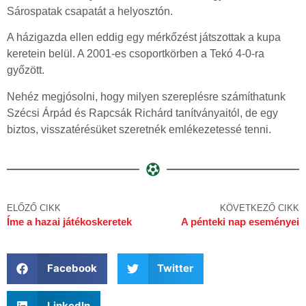
Sárospatak csapatát a helyosztón.
A házigazda ellen eddig egy mérkőzést játszottak a kupa
keretein belül. A 2001-es csoportkörben a Tekó 4-0-ra
győzött.
Nehéz megjósolni, hogy milyen szereplésre számíthatunk
Szécsi Árpád és Rapcsák Richárd tanítványaitól, de egy
biztos, visszatérésüket szeretnék emlékezetessé tenni.
ELŐZŐ CIKK
KÖVETKEZŐ CIKK
Íme a hazai játékoskeretek
A pénteki nap eseményei
Facebook
Twitter
LinkedIn