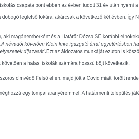
skolás csapata pont ebben az évben tudott 31 év után nyerni 
a dobogó legfelső fokára, akárcsak a következő két évben, így 
 aki magánemberként és a Határőr Dózsa SE korábbi elnökeként
„A névadót követően Klein Imre igazgató úrral egyetértésben h
lyezettek díjazását”.
Ezt az áldozatos munkáját ezúton is köszö
t követően a halasi iskolák számára hosszú böjt következik.
oros címvédő Felső ellen, majd jött a Covid miatti törölt rend
 méghozzá egy tompai aranyéremmel. A határmenti település ját
sapatot építő Soltvadkert mindkétszer legyőzte őket.
ulatos mérkőzésen végül az előzetesen is esélyesebbnek tartott