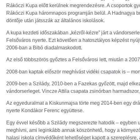
Rákóczi Kupa előtt kerülnek megrendezésre. A csoportok gy
Rákóczi Kupa háromnapos programján belül. A Hadnagya bro
döntője után játsszák az általános iskolások.
A kupa kezdeti időszakában „kézről-kézre” járt a vándorserl
Felsőváros nyerte. Ezt követően a hatosztályos képzést nyúj
2006-ban a Bibó diadalmaskodott.
Az első többszörös győztes a Felsővárosi lett, miután a 200
2008-ban kaptak először meghívást vidéki csapatok is – mon
2009-ben a Szilády, 2010-ben a Fazekas győzött, majd elkez
vándorserleget. Vincze Attila csapata zsinórban harmadszor,
Az egyeduralmat a Kiskunmajsa törte meg 2014-ben egy drámai
nyerte Kondákor Ferenc együttese.
Egy évvel később a Szilády megszerezte hatodik – egyben uto
meghívni, ami leginkább annak köszönhető, hogy a környező 
halasi iskola címvédőként lehetőséget kapott a szereplésre,