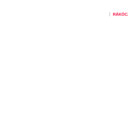
RÁKÓCZI KUPA
RÁKÓC
– Történeti átteki