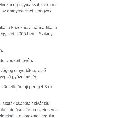
hetnek meg egymással, de már a
g az aranymeccset a nagyok
dikat a Fazekas, a harmadikat a
jegyüket. 2005-ben a Szilády,
n.
oltvadkert révén.
végleg elnyerték az első
 végső győzelmet ér.
 büntetőpárbajt pedig 4-3-ra
iskolák csapatait kívánták
aló indulásra. Természetesen a
lmektől – a sorozatot végül a