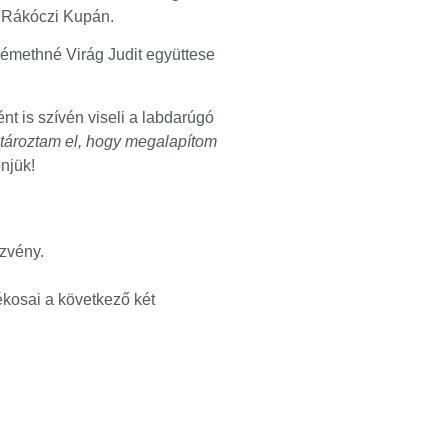
a Rákóczi Kupán.
Némethné Virág Judit együttese
 is szívén viseli a labdarúgó
atároztam el, hogy megalapítom
njük!
ezvény.
ékosai a következő két
 Szent Gellért győzött az Arany