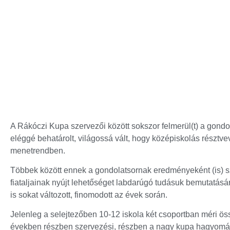
A Rákóczi Kupa szervezői között sokszor felmerül(t) a gondo
eléggé behatárolt, világossá vált, hogy középiskolás részt
menetrendben.
Többek között ennek a gondolatsornak eredményeként (is) s
fiataljainak nyújt lehetőséget labdarúgó tudásuk bemutatás
is sokat változott, finomodott az évek során.
Jelenleg a selejtezőben 10-12 iskola két csoportban méri 
években részben szervezési, részben a nagy kupa hagyománya