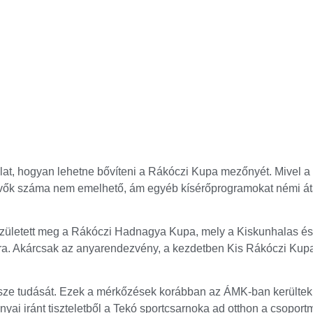
lat, hogyan lehetne bővíteni a Rákóczi Kupa mezőnyét. Mivel a 
vevők száma nem emelhető, ám egyéb kísérőprogramokat némi átal
zületett meg a Rákóczi Hadnagya Kupa, mely a Kiskunhalas és 
ára. Akárcsak az anyarendezvény, a kezdetben Kis Rákóczi Kupa
össze tudását. Ezek a mérkőzések korábban az ÁMK-ban kerülte
i iránt tiszteletből a Tekó sportcsarnoka ad otthon a csoport