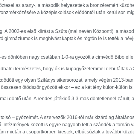
őztesei az arany-, a második helyezettek a bronzéremért küzd
nzmérkőzésére a középiskolások elődöntői után kerül sor, mí
eg. A 2002-es első kiírást a Szűts (mai nevén Központi), a máso
tó gimnáziumok is meghívást kaptak és rögtön le is tették a név
7-es döntőben nagy csatában 1-0-ra győzött a címvédő Bibó elle
dhatni természetes, hogy ők is kupagyőzelemmel debütáltak a S
dődött egy olyan Sziládys sikersorozat, amely végén 2013-ban 
 összesen ötödször győzött ekkor – ez a két tény külön-külön is
 döntő után. A rendes játékidő 3-3-mas döntetlennel zárult, a
lsó – győzelmét. A szervezők 2016-tól már kizárólag általános 
intézmények között is egyre nagyobb lett a szándék a tornán v
 ám miután a csoportkörben kiestek, elbúcsúztak a további küzde