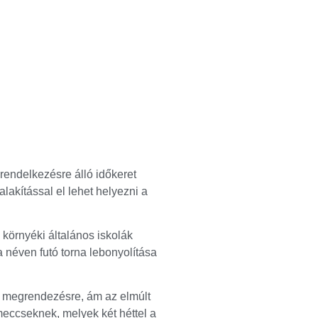
rendelkezésre álló időkeret
akítással el lehet helyezni a
környéki általános iskolák
 néven futó torna lebonyolítása
k megrendezésre, ám az elmúlt
meccseknek, melyek két héttel a