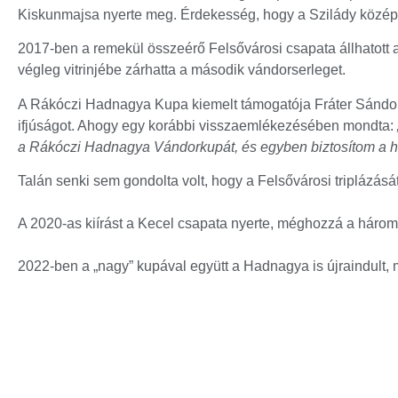
Kiskunmajsa nyerte meg. Érdekesség, hogy a Szilády középi
2017-ben a remekül összeérő Felsővárosi csapata állhatott 
végleg vitrinjébe zárhatta a második vándorserleget.
A Rákóczi Hadnagya Kupa kiemelt támogatója Fráter Sándor,
ifjúságot. Ahogy egy korábbi visszaemlékezésében mondta:
a Rákóczi Hadnagya Vándorkupát, és egyben biztosítom a he
Talán senki sem gondolta volt, hogy a Felsővárosi triplázásá
A 2020-as kiírást a Kecel csapata nyerte, méghozzá a háromsz
2022-ben a „nagy” kupával együtt a Hadnagya is újraindult,
esztendőben is eljutottak a fináléba, ahol azonban a remek c
2025-ben kiskunmajsai házidöntőt láthatott a publikum. Ford
ellen, így története során először nyerte meg a tornát.