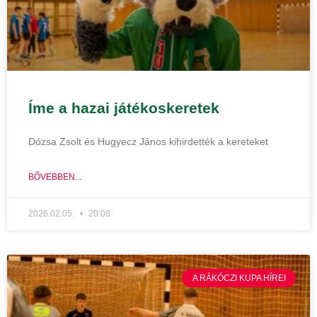
Íme a hazai játékoskeretek
Dózsa Zsolt és Hugyecz János kihirdették a kereteket
BŐVEBBEN...
2026.02.05.
20:08
A RÁKÓCZI KUPA HÍREI