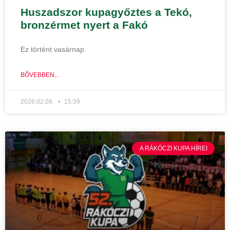
Huszadszor kupagyőztes a Tekó,
bronzérmet nyert a Fakó
Ez történt vasárnap
BŐVEBBEN...
2026.02.08.
15:39
A RÁKÓCZI KUPA HÍREI