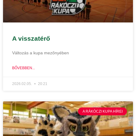
A visszatérő
Változás a kupa mezőnyében
BŐVEBBEN...
2026.02.05.
20:21
A RÁKÓCZI KUPA HÍREI