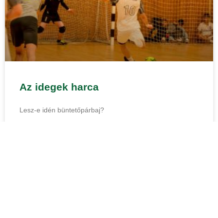
Az idegek harca
Lesz-e idén büntetőpárbaj?
BŐVEBBEN...
2026.02.04.
16:15
A RÁKÓCZI KUPA HÍREI