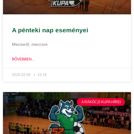
A pénteki nap eseményei
Mecssről, meccsre
BŐVEBBEN...
2026.02.06.
15:18
A RÁKÓCZI KUPA HÍREI