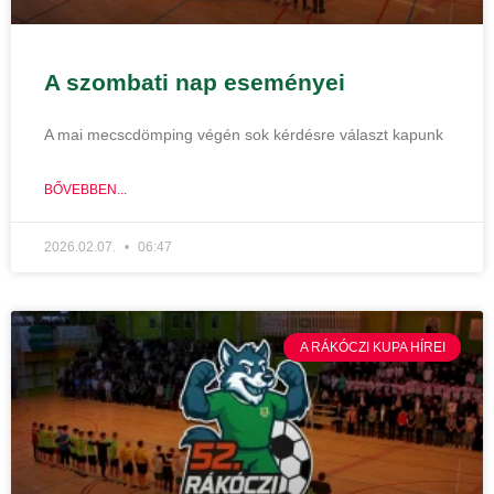
A szombati nap eseményei
A mai mecscdömping végén sok kérdésre választ kapunk
BŐVEBBEN...
2026.02.07.
06:47
A RÁKÓCZI KUPA HÍREI