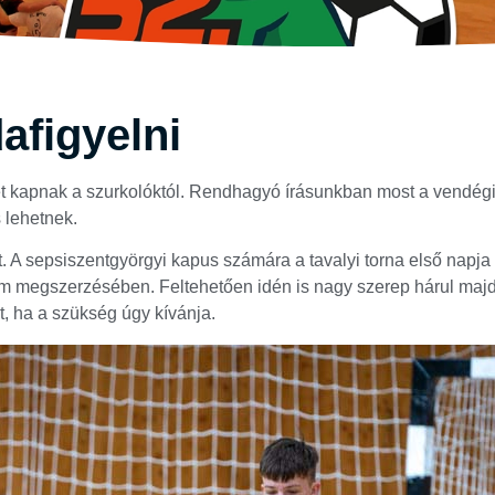
afigyelni
et kapnak a szurkolóktól. Rendhagyó írásunkban most a vendég
s lehetnek.
A sepsiszentgyörgyi kapus számára a tavalyi torna első napja m
em megszerzésében. Feltehetően idén is nagy szerep hárul majd 
t, ha a szükség úgy kívánja.