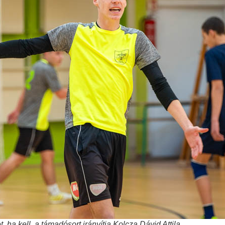
, ha kell, a támadósort irányítja Kolcza Dávid Attila