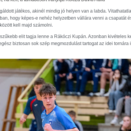
gáldott játékos, akinél mindig jó helyen van a labda. Vitathatatl
an, hogy képes-e nehéz helyzetben vállára venni a csapatát és 
között kell majd számolni.
szűkebb elit tagja lenne a Rákóczi Kupán. Azonban kivételes k
gész biztosan sok szép megmozdulást tartogat az idei tornára i