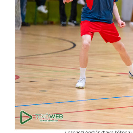
Losonczi András (balra kékben) 