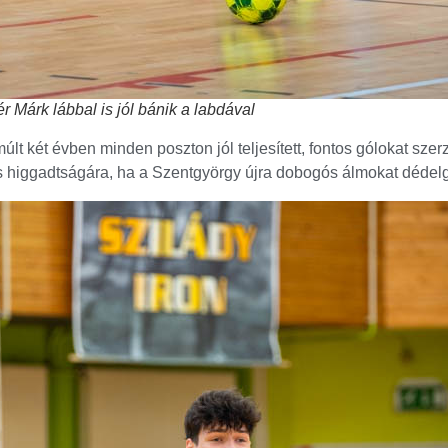
ér Márk lábbal is jól bánik a labdával
últ két évben minden poszton jól teljesített, fontos gólokat szer
s higgadtságára, ha a Szentgyörgy újra dobogós álmokat dédelg