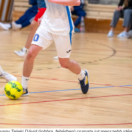
vagy Teleki Dávid (jobbra, fehérben) csapata jut messzebb idé