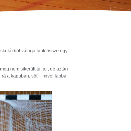
iskolákból válogattunk össze egy
ég nem sikerült túl jól, de aztán
rá a kapuban, sőt – mivel lábbal