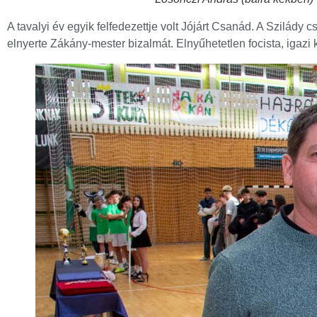
A tavalyi év egyik felfedezettje volt Jójárt Csanád. A Szilády
elnyerte Zákány-mester bizalmát. Elnyűhetetlen focista, igazi k