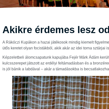
Akikre érdemes lesz od
A Rákóczi Kupákon a hazai játékosok mindig kiemelt figyelm
ütős keretet olyan focistákból, akik akár az idei torna sztárjai i
Képzeletbeli álomcsapatunk kapujába Fejér Márk Ádám került. 
kulcsszerepet játszott az erdélyi feltámadásban és a bronzér
is jól bánik a labdával – akár a támadásokba is becsatlakozha