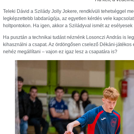
Teleki Dávid a Szilády Jolly Jokere, rendkívüli tehetséggel me
legképzettebb labdarúgója, az egyetlen kérdés vele kapcsolatb
holtpontokon. Ha igen, akkor a Sziládyval ismét az esélyesek 
Ha pusztán a technikai tudást néznénk Losonczi András is leg
kihasználni a csapat. Az ördöngősen cselező Dékáni-játékos e
nehéz megállítani – vajon ez igaz lesz a csapatára is?