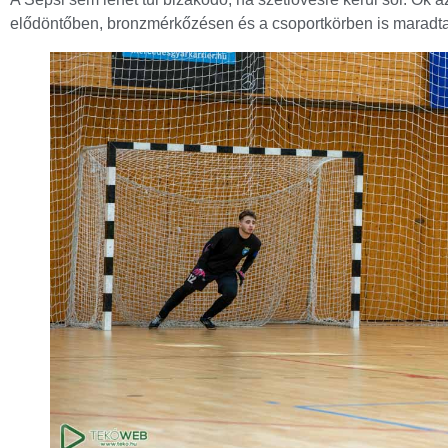
elődöntőben, bronzmérkőzésen és a csoportkörben is maradta