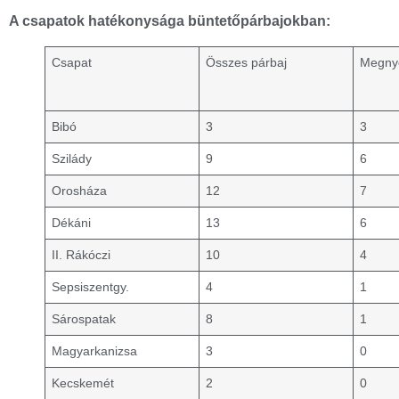
A csapatok hatékonysága büntetőpárbajokban:
Csapat
Összes párbaj
Megny
Bibó
3
3
Szilády
9
6
Orosháza
12
7
Dékáni
13
6
II. Rákóczi
10
4
Sepsiszentgy.
4
1
Sárospatak
8
1
Magyarkanizsa
3
0
Kecskemét
2
0