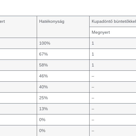
ert
Hatékonyság
Kupadöntő büntetőkke
Megnyert
100%
1
67%
1
58%
1
46%
–
40%
–
25%
–
13%
–
0%
–
0%
–