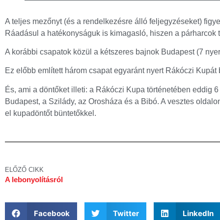
A teljes mezőnyt (és a rendelkezésre álló feljegyzéseket) fi
Ráadásul a hatékonyságuk is kimagasló, hiszen a párharcok 
A korábbi csapatok közül a kétszeres bajnok Budapest (7 nyert, 
Ez előbb említett három csapat egyaránt nyert Rákóczi Kupát
És, ami a döntőket illeti: a Rákóczi Kupa történetében eddig 6
Budapest, a Szilády, az Orosháza és a Bibó. A vesztes oldalo
el kupadöntőt büntetőkkel.
ELŐZŐ CIKK
A lebonyolításról
Facebook
Twitter
LinkedIn