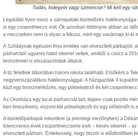
Tudás, hidegvér vagy szerencse? Mi kell egy si
Legalább ilyen rossz a sárospataki büntetőzés hatékonysága i
is egy csoportmeccs volt. Ők azonban többnyire abban az idősz
a meccseken nem is olyan a fókusz, mint egy vasárnapi ki-ki m
A Sziládynak egészen friss emléke van elveszített párbajról, d
párharcból ugyanis hatot sikerrel vettek, amiből a csúcs a 201
bronzérmet is elszalasztottak általuk.
A tíz felettiek táborában három iskola található. Elsőként a Te
negyvenszázalékos hatékonysággal. A házigazdák 4 kupadöntőt
közt egy bronzmérkőzés, egy pótselejtező és két csoportmecc
Az Orosháza egy tucat párharcnál tart, éppen csak pozitív mé
ben bronzérem), viszont két pótselejtezőt és egy elődöntőt is 
A büntetőpárbajok rekordere (a jelenlegi mezőnyben) a Dékáni
kilencvenes évek csoportmeccseire esik – kevés sikerrel -, az
elveszített párharc. Érdekesség, hogy ötször is elődöntőben ké