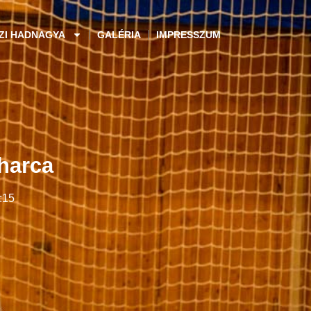
ZI HADNAGYA
GALÉRIA
IMPRESSZUM
harca
:15