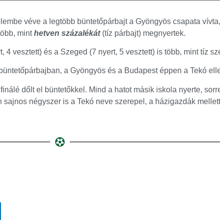
gyelembe véve a legtöbb büntetőpárbajt a Gyöngyös csapata vívt
több, mint
hetven százalékát
(tíz párbajt) megnyertek.
4 vesztett) és a Szeged (7 nyert, 5 vesztett) is több, mint tíz s
 büntetőpárbajban, a Gyöngyös és a Budapest éppen a Tekó ell
 finálé dőlt el büntetőkkel. Mind a hatot másik iskola nyerte, s
n sajnos négyszer is a Tekó neve szerepel, a házigazdák melle