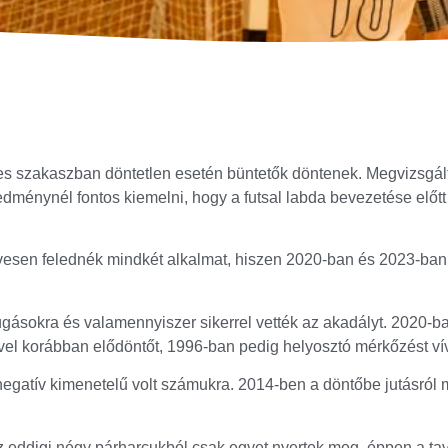
es szakaszban döntetlen esetén büntetők döntenek. Megvizsgál
ménynél fontos kiemelni, hogy a futsal labda bevezetése előtt h
esen felednék mindkét alkalmat, hiszen 2020-ban és 2023-ban i
úgásokra és valamennyiszer sikerrel vették az akadályt. 2020-b
vvel korábban elődöntőt, 1996-ban pedig helyosztó mérkőzést vív
negatív kimenetelű volt számukra. 2014-ben a döntőbe jutásról 
 az eddigi négy párharcukból csak egyet nyertek meg, éppen a 