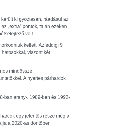
került ki győztesen, ráadásul az
 az „extra” pontok, talán ezeken
tselejtező volt.
orkodniuk kellett. Az eddigi 9
 hatosokkal, viszont két
sajnos mindössze
ntetőkkel. A nyertes párharcok
018-ban arany-, 1989-ben és 1992-
rharcok egy jelentős része még a
yalja a 2020-as döntőben