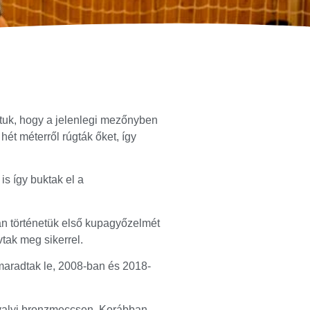
tuk, hogy a jelenlegi mezőnyben
ét méterről rúgták őket, így
s így buktak el a
an történetük első kupagyőzelmét
tak meg sikerrel.
maradtak le, 2008-ban és 2018-
tavalyi bronzmeccsen. Korábban