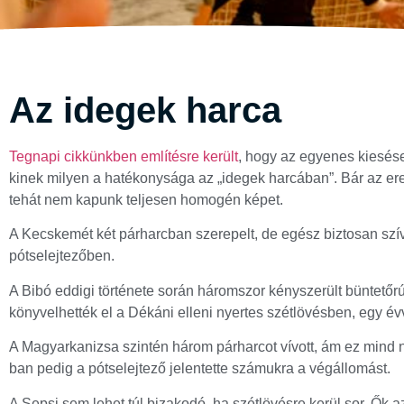
Az idegek harca
Tegnapi cikkünkben említésre került
, hogy az egyenes kiesés
kinek milyen a hatékonysága az „idegek harcában”. Bár az ered
tehát nem kapunk teljesen homogén képet.
A Kecskemét két párharcban szerepelt, de egész biztosan szív
pótselejtezőben.
A Bibó eddigi története során háromszor kényszerült büntetőr
könyvelhették el a Dékáni elleni nyertes szétlövésben, egy é
A Magyarkanizsa szintén három párharcot vívott, ám ez mind 
ban pedig a pótselejtező jelentette számukra a végállomást.
A Sepsi sem lehet túl bizakodó, ha szétlövésre kerül sor. Ők