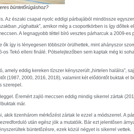
keres büntetőrúgáshoz?
s. Az északi csapat nyolc eddigi párbajából mindössze egyszer 
akban „rúghattak”, amikor még a csoportkörben is így dőltek el
eccsen. A legnagyobb téttel bíró vesztes párharcuk a 2009-es pó
e ők így is lényegesen többször örülhettek, mint ahányszor szom
6-os Tekó elleni finálé. Pótselejtezőben sem kaptak még ki soha
kó, amely eddig kereken tízszer kényszerült „hirtelen halálra”, 
 (1987, 2000, 2016, 2018), valamint két elődöntőt buktak el bü
s szerepel.
rleggel. Éremért zajló meccsen eddig mindig sikerrel zártak (2
elbuktak már.
, akik tizenhárom mérkőzést zártak le ezzel a módszerrel. A pá
 ezredforduló után egész jók a mutatóik. Bár ezt jelentősen árn
nyszerültek büntetőzésre, ezek közül négyet is sikerrel vettek.