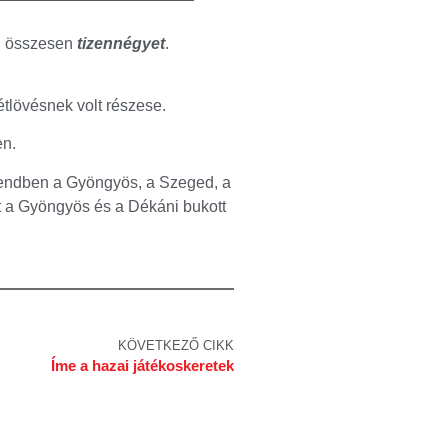
a, összesen
tizennégyet
.
zétlövésnek volt részese.
en.
orrendben a Gyöngyös, a Szeged, a
tt a Gyöngyös és a Dékáni bukott
KÖVETKEZŐ CIKK
Íme a hazai játékoskeretek