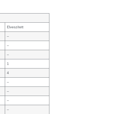
l
Elveszített
–
–
–
1
4
–
–
–
–