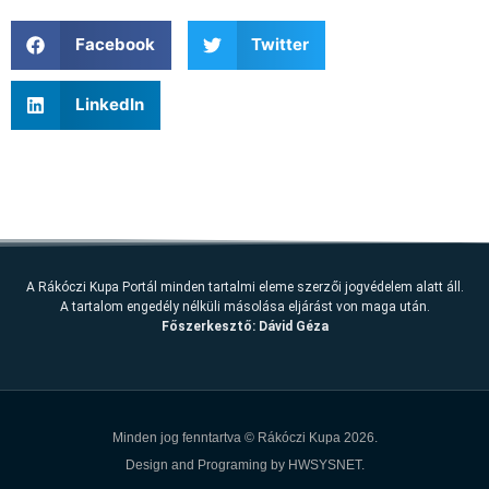
Facebook
Twitter
LinkedIn
A Rákóczi Kupa Portál minden tartalmi eleme szerzői jogvédelem alatt áll.
A tartalom engedély nélküli másolása eljárást von maga után.
Főszerkesztő: Dávid Géza
Minden jog fenntartva ©
Rákóczi Kupa 2026.
Design and Programing by
HWSYSNET.