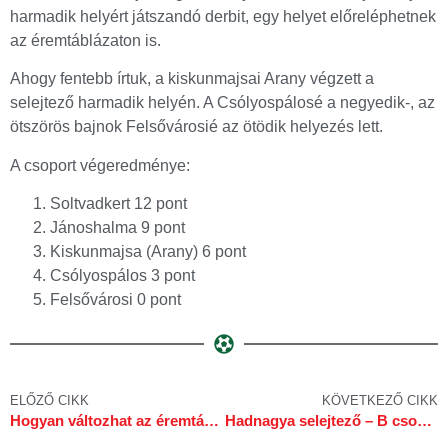
harmadik helyért játszandó derbit, egy helyet előreléphetnek
az éremtáblázaton is.
Ahogy fentebb írtuk, a kiskunmajsai Arany végzett a
selejtező harmadik helyén. A Csólyospálosé a negyedik-, az
ötszörös bajnok Felsővárosié az ötödik helyezés lett.
A csoport végeredménye:
Soltvadkert 12 pont
Jánoshalma 9 pont
Kiskunmajsa (Arany) 6 pont
Csólyospálos 3 pont
Felsővárosi 0 pont
ELŐZŐ CIKK
KÖVETKEZŐ CIKK
Hogyan változhat az éremtáblázat?
Hadnagya selejtező – B csoport