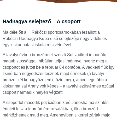
Hadnagya selejtező – A csoport
Ma délelőtt a II. Rákóczi sportcsarnokában lezajlott a
Rákóczi Hadnagya Kupa első selejtezője négy vidéki és
egy kiskunhalasi iskola részvételével.
A tavalyi évben bronzérmet szerző Soltvadkert imponáló
magabiztossággal, hibátlan teljesítménnyel nyerte meg a
csoportot és jutott be a február 8-i döntőbe. A vadkerti fiúk így
zsinórban negyedszer lesznek majd érmesek (a tavalyi
bronzot két kupagyőzelem előzte meg), amire legutóbb a
kiskunmajsai Arany volt képes – a tavalyi ezüstérmes ezúttal
csoport harmadik helyén végzett.
A csoportot második pozícióban záró Jánoshalma szintén
érintett lesz a februári éremcsatákban, ők a bronzért
mérkőzhetnek majd meg. Amennyiben sikerrel zárják majd