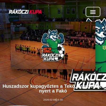
Huszadszor kupagyőztes a Tekó, bronzérmet
nyert a Fakó
2026-02-08
15:39