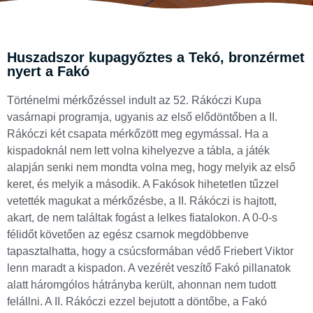
Huszadszor kupagyőztes a Tekó, bronzérmet
nyert a Fakó
Történelmi mérkőzéssel indult az 52. Rákóczi Kupa
vasárnapi programja, ugyanis az első elődöntőben a II.
Rákóczi két csapata mérkőzött meg egymással. Ha a
kispadoknál nem lett volna kihelyezve a tábla, a játék
alapján senki nem mondta volna meg, hogy melyik az első
keret, és melyik a második. A Fakósok hihetetlen tűzzel
vetették magukat a mérkőzésbe, a II. Rákóczi is hajtott,
akart, de nem találtak fogást a lelkes fiatalokon. A 0-0-s
félidőt követően az egész csarnok megdöbbenve
tapasztalhatta, hogy a csúcsformában védő Friebert Viktor
lenn maradt a kispadon. A vezérét veszítő Fakó pillanatok
alatt háromgólos hátrányba került, ahonnan nem tudott
felállni. A II. Rákóczi ezzel bejutott a döntőbe, a Fakó