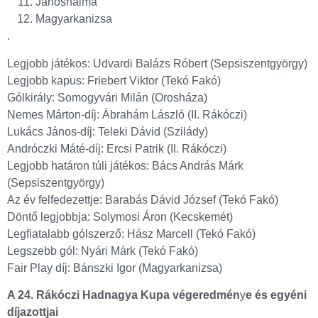
Jánoshalma
Magyarkanizsa
.
Legjobb játékos: Udvardi Balázs Róbert (Sepsiszentgyörgy)
Legjobb kapus: Friebert Viktor (Tekó Fakó)
Gólkirály: Somogyvári Milán (Orosháza)
Nemes Márton-díj: Ábrahám László (II. Rákóczi)
Lukács János-díj: Teleki Dávid (Szilády)
Andróczki Máté-díj: Ercsi Patrik (II. Rákóczi)
Legjobb határon túli játékos: Bács András Márk
(Sepsiszentgyörgy)
Az év felfedezettje: Barabás Dávid József (Tekó Fakó)
Döntő legjobbja: Solymosi Áron (Kecskemét)
Legfiatalabb gólszerző: Hász Marcell (Tekó Fakó)
Legszebb gól: Nyári Márk (Tekó Fakó)
Fair Play díj: Bánszki Igor (Magyarkanizsa)
A 24. Rákóczi Hadnagya Kupa végeredmén
y
e és egyéni
díjazottjai