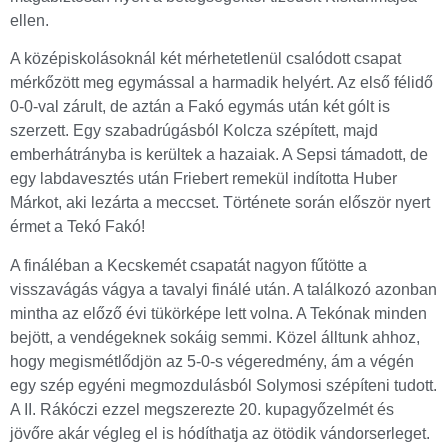
ellen.
A középiskolásoknál két mérhetetlenül csalódott csapat
mérkőzött meg egymással a harmadik helyért. Az első félidő
0-0-val zárult, de aztán a Fakó egymás után két gólt is
szerzett. Egy szabadrúgásból Kolcza szépített, majd
emberhátrányba is kerültek a hazaiak. A Sepsi támadott, de
egy labdavesztés után Friebert remekül indította Huber
Márkot, aki lezárta a meccset. Története során először nyert
érmet a Tekó Fakó!
A fináléban a Kecskemét csapatát nagyon fűtötte a
visszavágás vágya a tavalyi finálé után. A találkozó azonban
mintha az előző évi tükörképe lett volna. A Tekónak minden
bejött, a vendégeknek sokáig semmi. Közel álltunk ahhoz,
hogy megismétlődjön az 5-0-s végeredmény, ám a végén
egy szép egyéni megmozdulásból Solymosi szépíteni tudott.
A II. Rákóczi ezzel megszerezte 20. kupagyőzelmét és
jövőre akár végleg el is hódíthatja az ötödik vándorserleget.