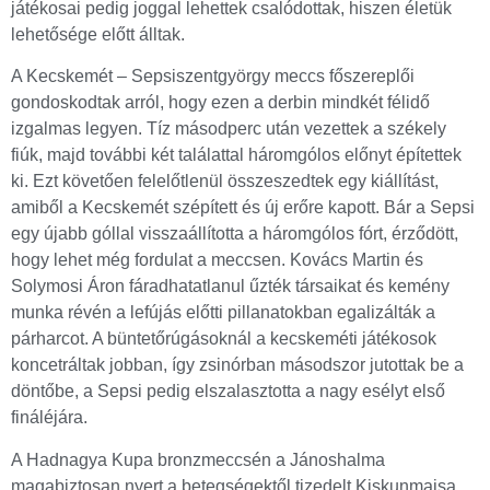
játékosai pedig joggal lehettek csalódottak, hiszen életük
lehetősége előtt álltak.
A Kecskemét – Sepsiszentgyörgy meccs főszereplői
gondoskodtak arról, hogy ezen a derbin mindkét félidő
izgalmas legyen. Tíz másodperc után vezettek a székely
fiúk, majd további két találattal háromgólos előnyt építettek
ki. Ezt követően felelőtlenül összeszedtek egy kiállítást,
amiből a Kecskemét szépített és új erőre kapott. Bár a Sepsi
egy újabb góllal visszaállította a háromgólos fórt, érződött,
hogy lehet még fordulat a meccsen. Kovács Martin és
Solymosi Áron fáradhatatlanul űzték társaikat és kemény
munka révén a lefújás előtti pillanatokban egalizálták a
párharcot. A büntetőrúgásoknál a kecskeméti játékosok
koncetráltak jobban, így zsinórban másodszor jutottak be a
döntőbe, a Sepsi pedig elszalasztotta a nagy esélyt első
fináléjára.
A Hadnagya Kupa bronzmeccsén a Jánoshalma
magabiztosan nyert a betegségektől tizedelt Kiskunmajsa