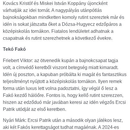
Kovács Kristóf és Miskei István Koppány újoncként
várhatják az idei tornát. A nagypályás utánpótlás
bajnokságokban mindketten komoly rutint szereztek már és
idén is sokat játszatta őket a Dózsa-Hugyecz edzőpáros a
középiskolás tornákon. Fiatalos lendületet adhatnak a
csapatnak és rutint szerezhetnek a következő évekre.
Tekó Fakó
Friebert Viktor: az ötvenedik kupán a bajnokcsapat tagja
volt, a címvédő keretből viszont betegség miatt kimaradt.
Idén új poszton, a kapuban próbálta ki magát és fantasztikus
teljesítményt nyújtott a középiskolás tornákon. Ilyen remek
forma után luxus lett volna padoztatni, így végül ő lesz a
Fakó kezdő hálóőre. Fontos is, hogy kellő rutint szerezzen,
hiszen az edződuó már javában keresi az idén végzős Ercsi
Patrik utódját az első keretben.
Nyári Márk: Ercsi Patrik után a második olyan játékos lesz,
aki két Fakós kerettagságot tudhat magáénak. A 2024-es