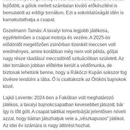
fejlődött, a gólok mellett számtalan kiváló előkészítést is
bemutatott az eddigi tornákon. Ezt a sokoldalúságát idén is
kamatoztathatja a csapat.
Gszelmann Tamás: A tavalyi torna legjobb játékosa,
egyértelműen a csapat motorja és vezére. A 2025-ös
elődöntőt megelőzően zsinórban tizenkét meccsen volt
eredményes, amire korábban még nem volt példa, góljai
nagy része ráadásul meccsdöntő szituációban született. Az
idei tornákon jobban előtérbe került a védőmunka, de
biztosak lehetünk benne, hogy a Rákóczi Kupán sokszor fog
lövésre lendülni a lába. Ő is csatlakozik az Örökös bajnokok
közé.
Lajkó Levente: 2024-ben a Fakóban volt meghatározó
játékos, a tavalyi bajnokcsapatban kevesebbet játszott, bár
így is lőtt gólt. A csapat taktikai repertoárját jelentősen növeli
azzal, hogy bátran játszhatjuk vele a „vészkapusos” játékot.
Az idei év számára is nagy áttörést hozhat.