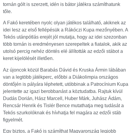
tornán gólt is szerzett, idén is bátor játékra számíthatunk
tőle.
A Fakó keretében nyolc olyan játékos található, akiknek az
idei lesz az első fellépésük a Rákóczi Kupa mezőnyében. A
Tekós utánpótlás erejét jól mutatja, hogy az idei szezonban
több tornán is eredményesen szerepeltek a fiatalok, akik az
utolsó percig nehéz döntés elé állították az edzői stábot a
keret kijelölését illetően.
Az újoncok közül Barabás Dávid és Kruska Ármin lábában
van a legtöbb játékperc, előbbi a Diákolimpia országos
döntőjén is pályára léphetett, utóbbinak a Patrocínium Kupa
jelentette az igazi berobbanást a köztudatba. Rajtuk kívül
Dudás Dorián, Hász Marcell, Huber Márk, Juhász Ádám,
Rencsár Henrik és Tislér Bence mutathatja meg tudását a
Tekós szurkolóknak és hívhatja fel magára az edzői stáb
figyelmét.
Egy biztos, a Fakó is számíthat Magyarország legjobb