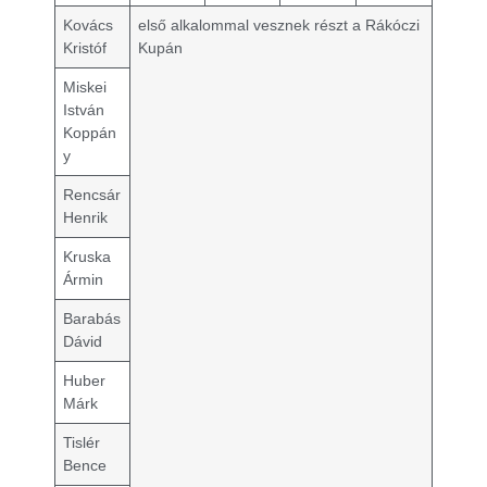
Kovács
első alkalommal vesznek részt a Rákóczi
Kristóf
Kupán
Miskei
István
Koppán
y
Rencsár
Henrik
Kruska
Ármin
Barabás
Dávid
Huber
Márk
Tislér
Bence