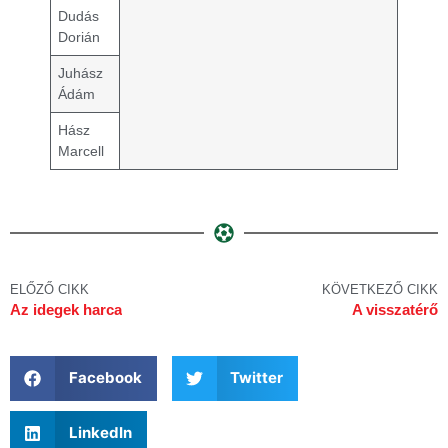
Dudás
Dorián
Juhász
Ádám
Hász
Marcell
ELŐZŐ CIKK
KÖVETKEZŐ CIKK
Az idegek harca
A visszatérő
Facebook
Twitter
LinkedIn