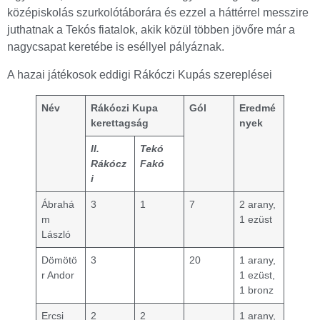
középiskolás szurkolótáborára és ezzel a háttérrel messzire
juthatnak a Tekós fiatalok, akik közül többen jövőre már a
nagycsapat keretébe is eséllyel pályáznak.
A hazai játékosok eddigi Rákóczi Kupás szereplései
Név
Rákóczi Kupa
Gól
Eredmé
kerettagság
nyek
II.
Tekó
Rákócz
Fakó
i
Ábrahá
3
1
7
2 arany,
m
1 ezüst
László
Dömötö
3
20
1 arany,
r Andor
1 ezüst,
1 bronz
Ercsi
2
2
1 arany,