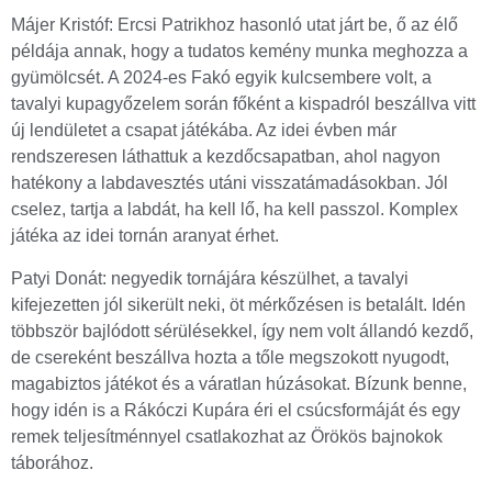
Májer Kristóf: Ercsi Patrikhoz hasonló utat járt be, ő az élő
példája annak, hogy a tudatos kemény munka meghozza a
gyümölcsét. A 2024-es Fakó egyik kulcsembere volt, a
tavalyi kupagyőzelem során főként a kispadról beszállva vitt
új lendületet a csapat játékába. Az idei évben már
rendszeresen láthattuk a kezdőcsapatban, ahol nagyon
hatékony a labdavesztés utáni visszatámadásokban. Jól
cselez, tartja a labdát, ha kell lő, ha kell passzol. Komplex
játéka az idei tornán aranyat érhet.
Patyi Donát: negyedik tornájára készülhet, a tavalyi
kifejezetten jól sikerült neki, öt mérkőzésen is betalált. Idén
többször bajlódott sérülésekkel, így nem volt állandó kezdő,
de csereként beszállva hozta a tőle megszokott nyugodt,
magabiztos játékot és a váratlan húzásokat. Bízunk benne,
hogy idén is a Rákóczi Kupára éri el csúcsformáját és egy
remek teljesítménnyel csatlakozhat az Örökös bajnokok
táborához.