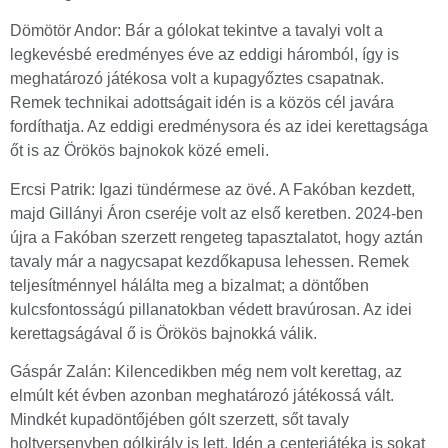
Dömötör Andor: Bár a gólokat tekintve a tavalyi volt a
legkevésbé eredményes éve az eddigi háromból, így is
meghatározó játékosa volt a kupagyőztes csapatnak.
Remek technikai adottságait idén is a közös cél javára
fordíthatja. Az eddigi eredménysora és az idei kerettagsága
őt is az Örökös bajnokok közé emeli.
Ercsi Patrik: Igazi tündérmese az övé. A Fakóban kezdett,
majd Gillányi Áron cseréje volt az első keretben. 2024-ben
újra a Fakóban szerzett rengeteg tapasztalatot, hogy aztán
tavaly már a nagycsapat kezdőkapusa lehessen. Remek
teljesítménnyel hálálta meg a bizalmat; a döntőben
kulcsfontosságú pillanatokban védett bravúrosan. Az idei
kerettagságával ő is Örökös bajnokká válik.
Gáspár Zalán: Kilencedikben még nem volt kerettag, az
elmúlt két évben azonban meghatározó játékossá vált.
Mindkét kupadöntőjében gólt szerzett, sőt tavaly
holtversenyben gólkirály is lett. Idén a centerjátéka is sokat