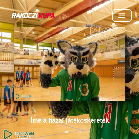
Íme a hazai játékoskeretek
2026-02-05
20:08