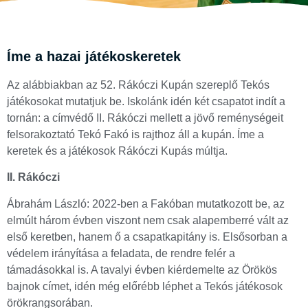
Íme a hazai játékoskeretek
Az alábbiakban az 52. Rákóczi Kupán szereplő Tekós
játékosokat mutatjuk be. Iskolánk idén két csapatot indít a
tornán: a címvédő II. Rákóczi mellett a jövő reménységeit
felsorakoztató Tekó Fakó is rajthoz áll a kupán. Íme a
keretek és a játékosok Rákóczi Kupás múltja.
II. Rákóczi
Ábrahám László: 2022-ben a Fakóban mutatkozott be, az
elmúlt három évben viszont nem csak alapemberré vált az
első keretben, hanem ő a csapatkapitány is. Elsősorban a
védelem irányítása a feladata, de rendre felér a
támadásokkal is. A tavalyi évben kiérdemelte az Örökös
bajnok címet, idén még előrébb léphet a Tekós játékosok
örökrangsorában.