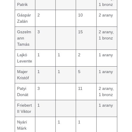
Patrik
1 bronz
Gáspár
2
10
2 arany
Zalán
Gszelm
3
15
2 arany,
ann
1 bronz
Tamás
Lajkó
1
1
2
1 arany
Levente
Majer
1
1
5
1 arany
Kristóf
Patyi
3
11
2 arany,
Donát
1 bronz
Friebert
1
1 arany
II Viktor
Nyári
1
1
Márk