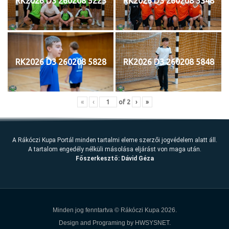
RK2026 D3 260208 5223
RK2026 D3 260208 5348
RK2026 D3 260208 5828
RK2026 D3 260208 5848
«
‹
of
2
›
»
A Rákóczi Kupa Portál minden tartalmi eleme szerzői jogvédelem alatt áll.
A tartalom engedély nélküli másolása eljárást von maga után.
Főszerkesztő: Dávid Géza
Minden jog fenntartva ©
Rákóczi Kupa 2026.
Design and Programing by
HWSYSNET.