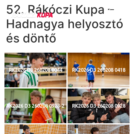
52. Rákóczi Kupa –
Hadnagya helyosztó
és döntő
RK2026 D3 260208 0044
RK2026 D3 260208 0418
RK2026 D3 260208 0928-2
RK2026 D3 260208 0928