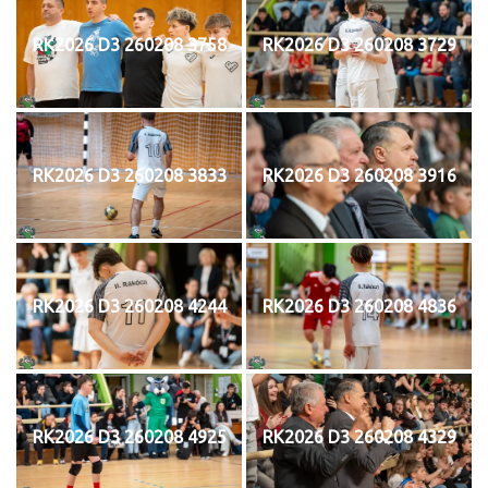
RK2026 D3 260208 3758
RK2026 D3 260208 3729
RK2026 D3 260208 3833
RK2026 D3 260208 3916
RK2026 D3 260208 4244
RK2026 D3 260208 4836
RK2026 D3 260208 4925
RK2026 D3 260208 4329