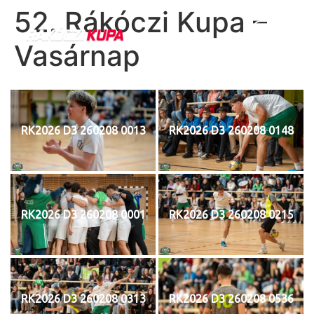
52. Rákóczi Kupa –
Vasárnap
RK2026 D3 260208 0013
RK2026 D3 260208 0148
RK2026 D3 260208 0001
RK2026 D3 260208 0215
RK2026 D3 260208 0313
RK2026 D3 260208 0536