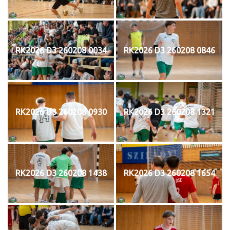
RK2026 D3 260208 0034
RK2026 D3 260208 0846
RK2026 D3 260208 0930
RK2026 D3 260208 1321
RK2026 D3 260208 1438
RK2026 D3 260208 1654